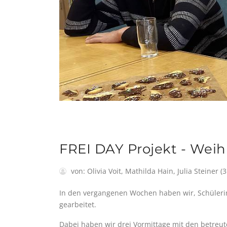
FREI DAY Projekt - Wei
von:
Olivia Voit, Mathilda Hain, Julia Steiner (
In den vergangenen Wochen haben wir, Schülerin
gearbeitet.
Dabei haben wir drei Vormittage mit den betreut