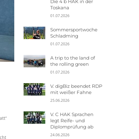
Die 4 b HAK in der
Toskana
01.07.2026
Sommersportwoche
Schladming
01.07.2026
A trip to the land of
the rolling green
01.07.2026
V. digBiz beendet RDP
mit weißer Fahne
25.06.2026
V. C HAK Sprachen
att“
legt Reife- und
Diplomprüfung ab
24.06.2026
cht