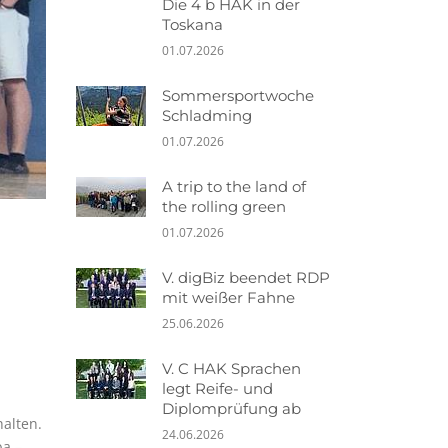
Die 4 b HAK in der
Toskana
01.07.2026
Sommersportwoche
Schladming
01.07.2026
A trip to the land of
the rolling green
01.07.2026
V. digBiz beendet RDP
mit weißer Fahne
25.06.2026
V. C HAK Sprachen
legt Reife- und
Diplomprüfung ab
halten.
24.06.2026
ba –