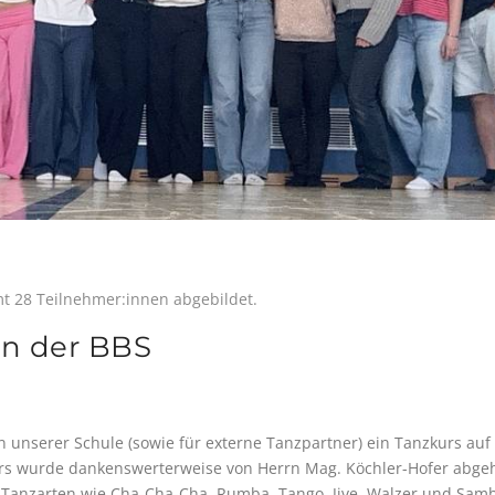
mt 28 Teilnehmer:innen abgebildet.
an der BBS
 unserer Schule (sowie für externe Tanzpartner) ein Tanzkurs auf
zkurs wurde dankenswerterweise von Herrn Mag. Köchler-Hofer abge
e Tanzarten wie Cha-Cha-Cha, Rumba, Tango, Jive, Walzer und Sam