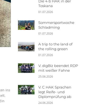
Die 4 b HAK in der
Toskana
01.07.2026
Sommersportwoche
Schladming
01.07.2026
A trip to the land of
the rolling green
01.07.2026
V. digBiz beendet RDP
mit weißer Fahne
25.06.2026
V. C HAK Sprachen
ten ins
legt Reife- und
elt.
Diplomprüfung ab
Ein
24.06.2026