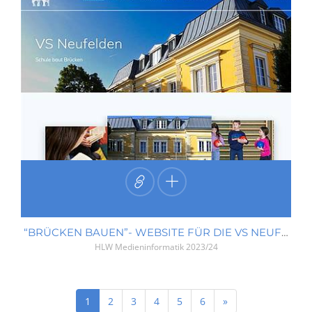
“BRÜCKEN BAUEN”- WEBSITE FÜR DIE VS NEUFELDEN
HLW Medieninformatik
2023/24
Next
1
2
3
4
5
6
»