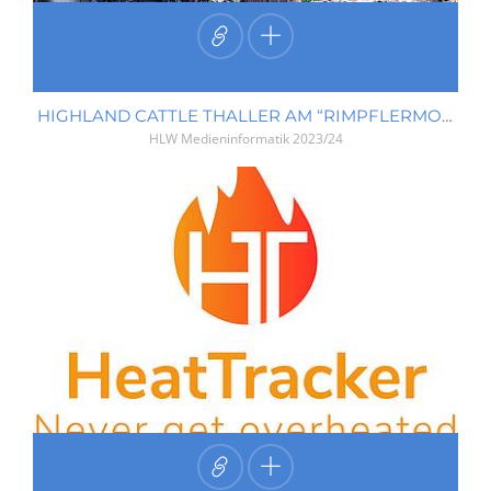
HIGHLAND CATTLE THALLER AM “RIMPFLERMOUNTAIN”
HLW Medieninformatik
2023/24