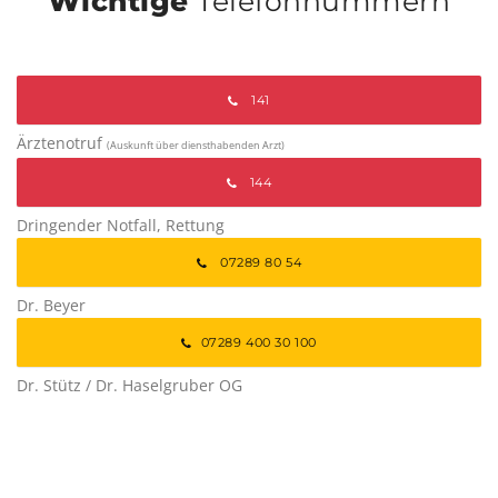
Wichtige
Telefonnummern
141
Ärztenotruf
(Auskunft über diensthabenden Arzt)
144
Dringender Notfall, Rettung
07289 80 54
Dr. Beyer
07289 400 30 100
Dr. Stütz / Dr. Haselgruber OG