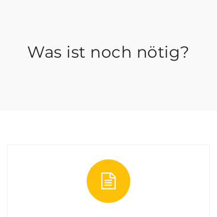
ANSPRECHPARTNER
Frau Jasmin Hofer
Was ist noch nötig?
07289 86 46-504