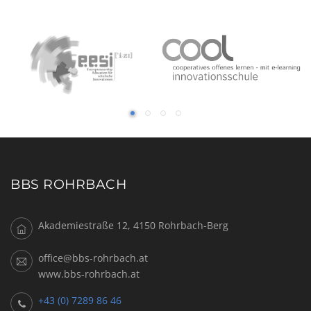
BBS ROHRBACH
Akademiestraße 12, 4150 Rohrbach-Berg
office@bbs-rohrbach.at
www.bbs-rohrbach.at
+43 (0) 7289 86 46