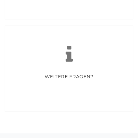
BIN ICH AUFGENOMMEN?
Nach der Aufnahmefrist werden Sie von uns schriftlich
verständigt.
WEITERE FRAGEN?