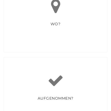
ANMELDUNG
Montag, 23. Februar 2026 bis Freitag, 6. März 2026
Mo – Fr, 8:00 – 15:30 Uhr
WO?
WO MELDE ICH MICH AN?
Am Info-Point im 1. Stock oder im Sekretariat, 1. Stock.
AUFGENOMMEN?