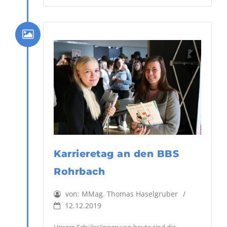
Karrieretag an den BBS
Rohrbach
von:
MMag. Thomas Haselgruber
12.12.2019