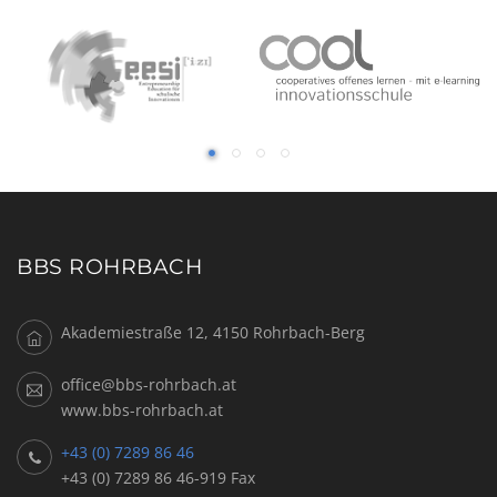
BBS ROHRBACH
Akademiestraße 12, 4150 Rohrbach-Berg
office@bbs-rohrbach.at
www.bbs-rohrbach.at
+43 (0) 7289 86 46
+43 (0) 7289 86 46-919 Fax