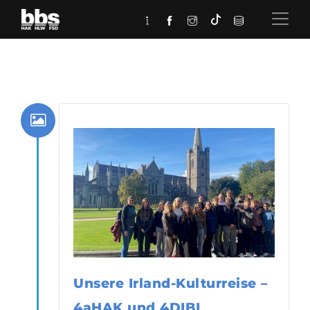
Unsere Irland-Kulturreise –
4aHAK und 4DIBI