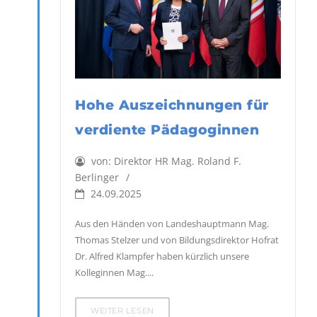
Hohe Auszeichnungen für
verdiente Pädagoginnen
von:
Direktor HR Mag. Roland F.
Berlinger
24.09.2025
Aus den Händen von Landeshauptmann Mag.
Thomas Stelzer und von Bildungsdirektor Hofrat
Dr. Alfred Klampfer haben kürzlich unsere
Kolleginnen Mag....
WEITER LESEN