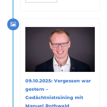
09.10.2025: Vergessen war
gestern –
Gedächtnistraining mit
Manuel Rothwald