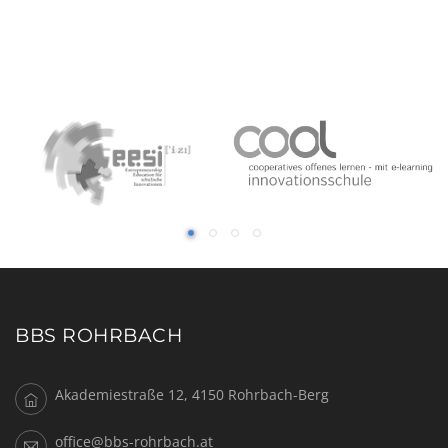
BBS ROHRBACH
Akademiestraße 12, 4150 Rohrbach-Berg
office@bbs-rohrbach.at