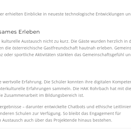
er erhielten Einblicke in neueste technologische Entwicklungen u
nsames Erleben
kulturelle Austausch nicht zu kurz. Die Gäste wurden herzlich in 
ten die österreichische Gastfreundschaft hautnah erleben. Gemei
nz oder sportliche Aktivitäten stärkten das Gemeinschaftsgefühl u
ne wertvolle Erfahrung. Die Schüler konnten ihre digitalen Kompet
nterkulturelle Erfahrungen sammeln. Die HAK Rohrbach hat mit di
nale Zusammenarbeit im Bildungsbereich ist.
tergebnisse – darunter entwickelte Chatbots und ethische Leitlinien
anderen Schulen zur Verfügung. So bleibt das Engagement für
 Austausch auch über das Projektende hinaus bestehen.