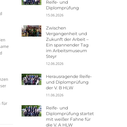
Reife- und
Diplomprüfung
nd
15.06.2026
Zwischen
Vergangenheit und
Zukunft der Arbeit –
den
Ein spannender Tag
nsame
im Arbeitsmuseum
nd
Steyr
12.06.2026
Herausragende Reife-
enzen
und Diplomprüfung
eser
der V. B HLW
11.06.2026
 für
Reife- und
Diplomprüfung startet
mit weißer Fahne für
die V. A HLW