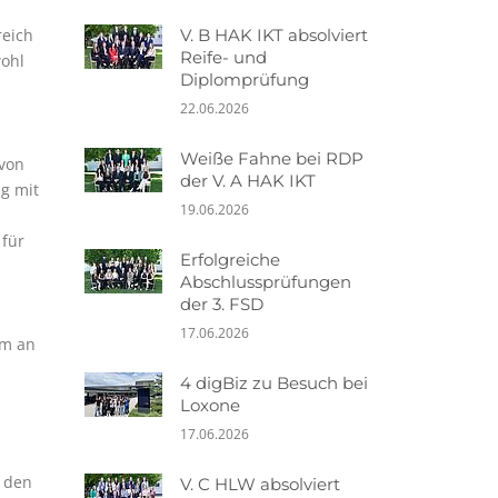
V. B HAK IKT absolviert
reich
Reife- und
wohl
Diplomprüfung
22.06.2026
Weiße Fahne bei RDP
 von
der V. A HAK IKT
ng mit
19.06.2026
 für
Erfolgreiche
Abschlussprüfungen
der 3. FSD
17.06.2026
am an
4 digBiz zu Besuch bei
Loxone
17.06.2026
 den
V. C HLW absolviert