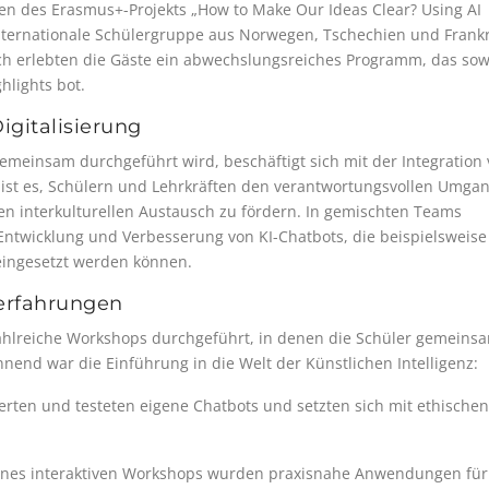
 des Erasmus+-Projekts „How to Make Our Ideas Clear? Using AI
 internationale Schülergruppe aus Norwegen, Tschechien und Frank
ch erlebten die Gäste ein abwechslungsreiches Programm, das so
hlights bot.
gitalisierung
gemeinsam durchgeführt wird, beschäftigt sich mit der Integration
iel ist es, Schülern und Lehrkräften den verantwortungsvollen Umga
n interkulturellen Austausch zu fördern. In gemischten Teams
Entwicklung und Verbesserung von KI-Chatbots, die beispielsweise
ingesetzt werden können.
erfahrungen
hlreiche Workshops durchgeführt, in denen die Schüler gemeins
nend war die Einführung in die Welt der Künstlichen Intelligenz:
rten und testeten eigene Chatbots und setzten sich mit ethischen
nes interaktiven Workshops wurden praxisnahe Anwendungen für