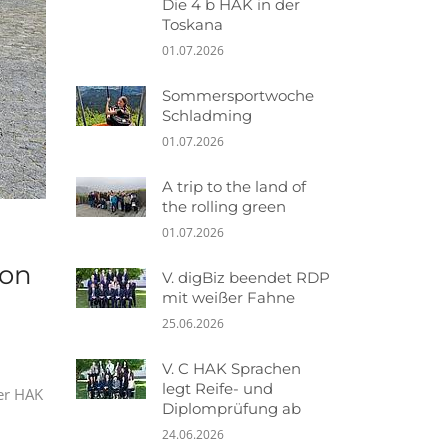
Die 4 b HAK in der
Toskana
01.07.2026
Sommersportwoche
Schladming
01.07.2026
A trip to the land of
the rolling green
01.07.2026
ion
V. digBiz beendet RDP
mit weißer Fahne
25.06.2026
V. C HAK Sprachen
legt Reife- und
der HAK
Diplomprüfung ab
24.06.2026