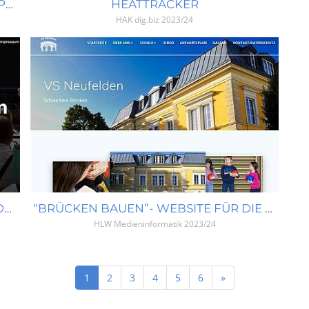
HIGHLAND CATTLE THALLER AM “RIMPFLERMOUNTAIN”
HEATTRACKER
HAK dig.biz
2023/24
SO SPIELT DIE MUSIK – WEBSITE FÜR DEN MV ALTENFELDEN
“BRÜCKEN BAUEN”- WEBSITE FÜR DIE VS NEUFELDEN
HLW Medieninformatik
2023/24
Next
1
2
3
4
5
6
»