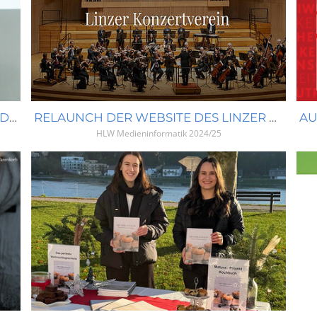
ERSTELLUNG EINES IMAGEFILMS FÜR DIE WIRTSCHAFTSFÄCHER
RELAUNCH DER WEBSITE DES LINZER KONZERTVEREINS
HLW Medieninformatik
2024/25