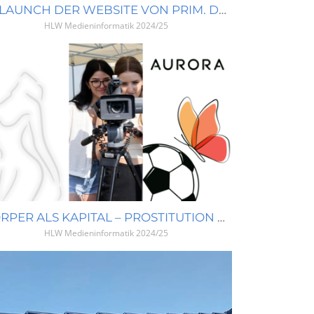
RELAUNCH DER WEBSITE VON PRIM. DR. PIA NEUNDLINGER
HLW Medieninformatik
2024/25
KÖRPER ALS KAPITAL – PROSTITUTION & MENSCHENRECHTE
HLW Medieninformatik
2024/25