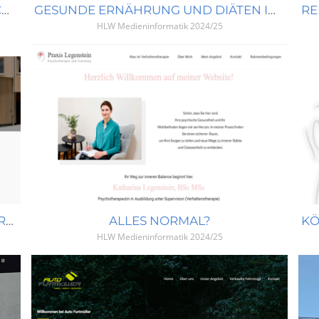
MEIN NATURMENSCH - NATÜRLICH SCHMECKT’S BESSER
GESUNDE ERNÄHRUNG UND DIÄTEN IM KONTEXT
HLW Medieninformatik
2024/25
WEBSITE FÜR KINDERGARTEN HOFKIRCHEN/MÜHLKREIS
ALLES NORMAL?
HLW Medieninformatik
2024/25