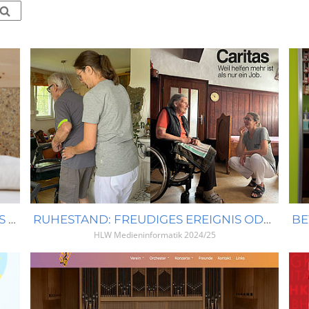
TISCHLEREI PRÖLL - VON DER IDEE BIS ZUM ENDPRODUKT
RUHESTAND: FREUDIGES EREIGNIS ODER AUSLÖSER EINER KRISE
HLW Medieninformatik
2024/25