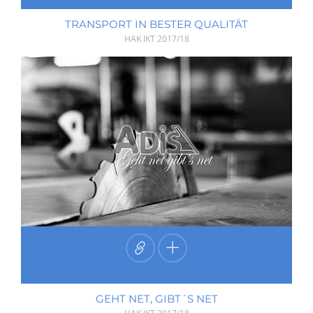
TRANSPORT IN BESTER QUALITÄT
HAK IKT
2017/18
GEHT NET, GIBT´S NET