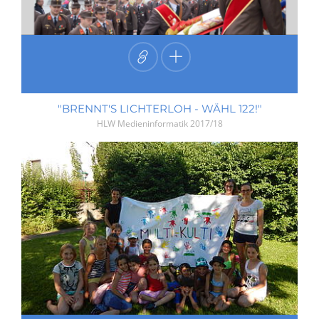
"BRENNT'S LICHTERLOH - WÄHL 122!"
HLW Medieninformatik
2017/18