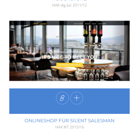
HAK dig.biz
2011/12
ONLINESHOP FÜR SILENT SALESMAN
HAK IKT
2015/16