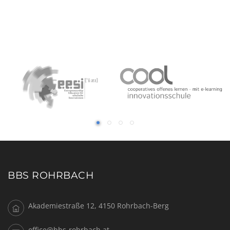
BBS ROHRBACH
Akademiestraße 12, 4150 Rohrbach-Berg
office@bbs-rohrbach.at